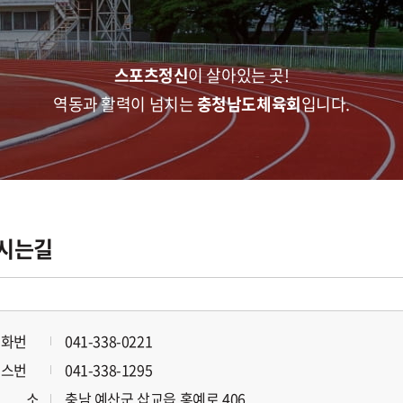
주메뉴 바로가기
본문 바로가기
스포츠정신
이 살아있는 곳!
역동과 활력이 넘치는
충청남도체육회
입니다.
시는길
전화번
041-338-0221
호
팩스번
041-338-1295
호
주 소
충남 예산군 삽교읍 홍예로 406