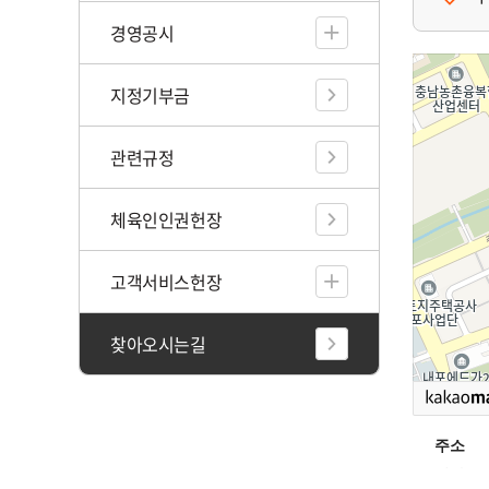
경영공시
지정기부금
관련규정
체육인인권헌장
고객서비스헌장
찾아오시는길
주소
전화