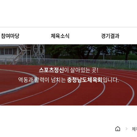
주메뉴 바로가기
본문 바로가기
참여마당
체육소식
경기결과
전체메뉴 열기/닫기
스포츠정신
이 살아있는 곳!
역동과 활력이 넘치는
충청남도체육회
입니다.
체