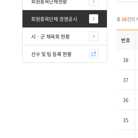
스
회원종목단체현황
트
내
회원종목단체 경영공시
총
38
건의 
역
표
시 · 군 체육회 현황
-
번호
번
호,
선수 및 팀 등록 현황
38
제
목,
첨
37
부,
작
성
36
자,
등
록
35
일,
조