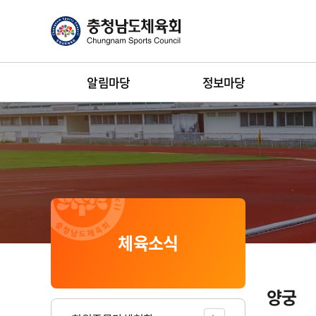
알림마당
정보마당
체육소식
게
시
판
공유하기
인쇄하기
양궁
리