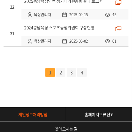
2025충남육상연맹 정기대의원총회 결과 보고서
폴더
32
육상관리자
2025-09-15
45
2024충남육상 스포츠공정위원회 구성현황
폴더
31
육상관리자
2025-06-02
61
1
2
3
4
개인정보처리방침
홈페이지오류신고
찾아오시는 길