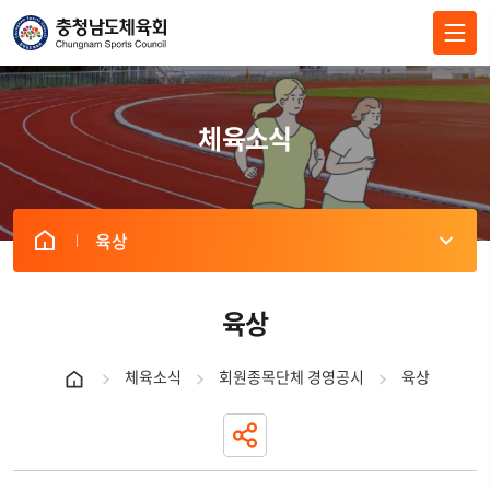
전체메뉴 닫기
체육소식
육상
게
시
판
육상
리
스
체육소식
회원종목단체 경영공시
육상
트
내
역
표
-