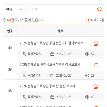
번
호,
제
총
40
건의 게시물이 있습니다.
(
1
/4 페이지)
목,
첨
번호
제목
부,
작
2025 충청남도육상연맹 발전협의회 결과보고서
폴더
성
40
자,
육상관리자
2026-01-26
52
등
록
2025 회계년도 충청남도육상연맹 감사보고서
폴더
일,
39
조
육상관리자
2026-01-26
27
회
로
2026 충청남도육상연맹 예산•결산 보고서
폴더
38
구
성
육상관리자
2026-01-26
49