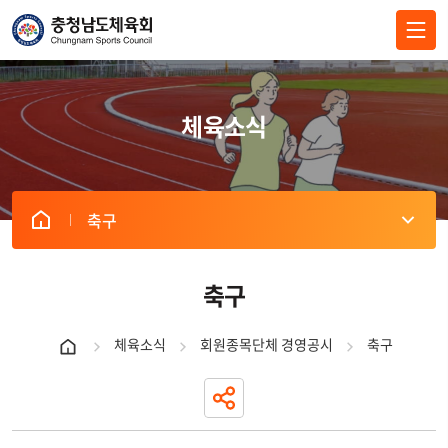
전체메뉴 닫기
체육소식
축구
게
시
판
축구
리
스
체육소식
회원종목단체 경영공시
축구
트
내
역
표
-