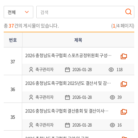
번
호,
제
총
37
건의 게시물이 있습니다.
(
1
/4 페이지)
목,
첨
번호
제목
부,
작
2026 충청남도축구협회 스포츠공정위원회 구성 현황
폴더
성
37
자,
축구관리자
2026-01-28
118
등
록
2026 충청남도축구협회 2025년도 결산서 및 감사보고서, 2026년도 예산서
폴더
일,
36
조
축구관리자
2026-01-28
39
회
로
2026 충청남도축구협회 결산총회 및 결산이사회 회의록
폴더
35
구
성
축구관리자
2026-01-28
16