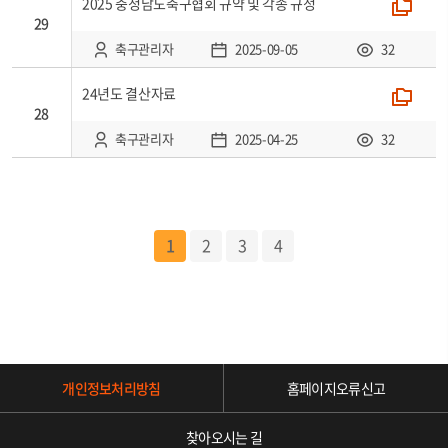
2025 충청남도축구협회 규약 및 각종 규정
폴더
29
축구관리자
2025-09-05
32
24년도 결산자료
폴더
28
축구관리자
2025-04-25
32
1
2
3
4
개인정보처리방침
홈페이지오류신고
찾아오시는 길