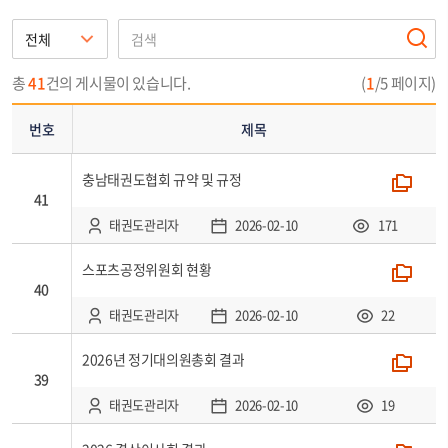
번
호,
제
총
41
건의 게시물이 있습니다.
(
1
/5 페이지)
목,
첨
번호
제목
부,
작
충남태권도협회 규약 및 규정
폴더
성
41
자,
태권도관리자
2026-02-10
171
등
록
스포츠공정위원회 현황
폴더
일,
40
조
태권도관리자
2026-02-10
22
회
로
2026년 정기대의원총회 결과
폴더
39
구
성
태권도관리자
2026-02-10
19