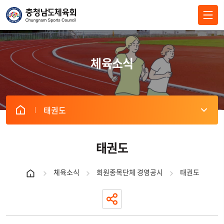
전체메뉴 닫기
체육소식
태권도
게
시
판
태권도
리
스
체육소식
회원종목단체 경영공시
태권도
트
내
역
표
-