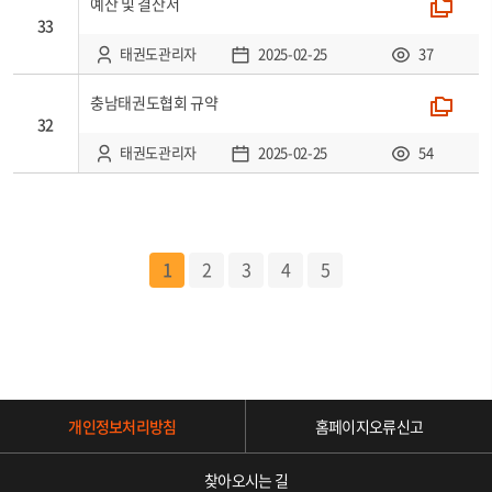
예산 및 결산서
폴더
33
태권도관리자
2025-02-25
37
충남태권도협회 규약
폴더
32
태권도관리자
2025-02-25
54
1
2
3
4
5
개인정보처리방침
홈페이지오류신고
찾아오시는 길