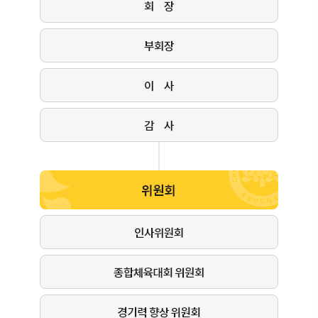
체
육
진
흥
부
스
포
츠
과
학
센
터
체
육
진
흥
팀
전
문