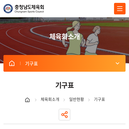
전체메뉴 닫기
체육회소개
기구표
체
육
회
기구표
장
사
체육회소개
일반현황
기구표
무
처
장
기
획