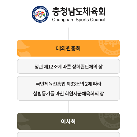
조
정
부
기
획
조
정
팀
운
영
지
원
팀
단
체
지
원
팀