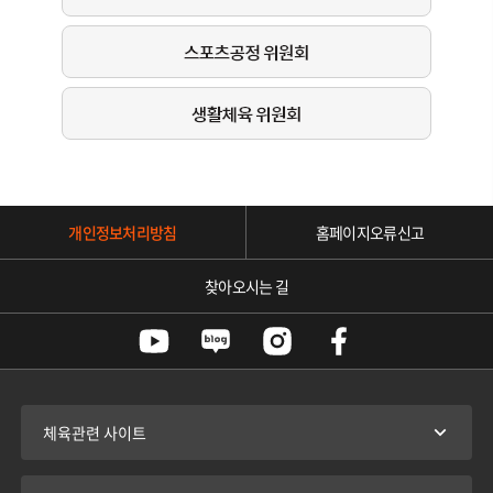
체
육
팀
대
회
운
영
팀
개인정보처리방침
홈페이지오류신고
찾아오시는 길
체육관련 사이트